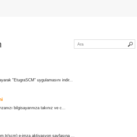
n
klayarak "EtugraSCM" uygulamasını indir...
mi
zanızı bilgisayarınıza takınız ve c...
com.tr/scm) e-imza aktivasyon sayfasına ...