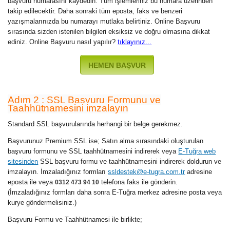
başvuru numarasını kaydedin. Tüm işlemleriniz bu numara üzerinden
takip edilecektir. Daha sonraki tüm eposta, faks ve benzeri
yazışmalarınızda bu numarayı mutlaka belirtiniz. Online Başvuru
sırasında sizden istenilen bilgileri eksiksiz ve doğru olmasına dikkat
ediniz. Online Başvuru nasıl yapılır?
tıklayınız...
HEMEN BAŞVUR
Adım 2 : SSL Başvuru Formunu ve
Taahhütnamesini imzalayın
Standard SSL başvurularında herhangi bir belge gerekmez.
Başvurunuz Premium SSL ise; Satın alma sırasındaki oluşturulan
başvuru formunu ve SSL taahhütnamesini indirerek veya
E-Tuğra web
sitesinden
SSL başvuru formu ve taahhütnamesini indirerek doldurun ve
imzalayın. İmzaladığınız formları
ssldestek@e-tugra.com.tr
adresine
eposta ile veya
telefona faks ile gönderin.
0312 473 94 10
(İmzaladığınız formları daha sonra E-Tuğra merkez adresine posta veya
kurye göndermelisiniz.)
Başvuru Formu ve Taahhütnamesi ile birlikte;