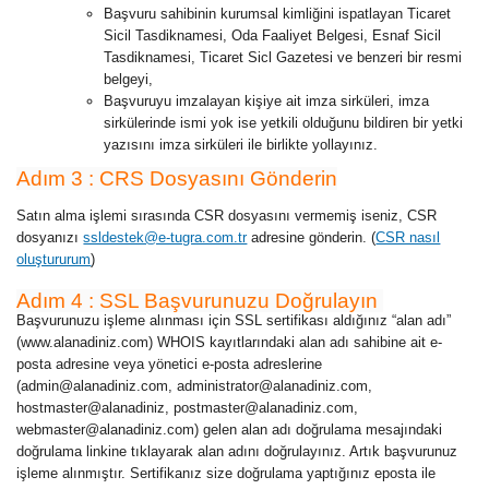
Başvuru sahibinin kurumsal kimliğini ispatlayan Ticaret
Sicil Tasdiknamesi, Oda Faaliyet Belgesi, Esnaf Sicil
Tasdiknamesi, Ticaret Sicl Gazetesi ve benzeri bir resmi
belgeyi,
Başvuruyu imzalayan kişiye ait imza sirküleri, imza
sirkülerinde ismi yok ise yetkili olduğunu bildiren bir yetki
yazısını imza sirküleri ile birlikte yollayınız.
Adım 3 : CRS Dosyasını Gönderin
Satın alma işlemi sırasında CSR dosyasını vermemiş iseniz, CSR
dosyanızı
ssldestek@e-tugra.com.tr
adresine gönderin. (
CSR nasıl
oluştururum
)
Adım 4 : SSL Başvurunuzu Doğrulayın
Başvurunuzu işleme alınması için SSL sertifikası aldığınız “alan adı”
(www.alanadiniz.com) WHOIS kayıtlarındaki alan adı sahibine ait e-
posta adresine veya yönetici e-posta adreslerine
(
admin@alanadiniz.com
,
administrator@alanadiniz.com
,
hostmaster@alanadiniz,
postmaster@alanadiniz.com
,
webmaster@alanadiniz.com
) gelen alan adı doğrulama mesajındaki
doğrulama linkine tıklayarak alan adını doğrulayınız. Artık başvurunuz
işleme alınmıştır. Sertifikanız size doğrulama yaptığınız eposta ile