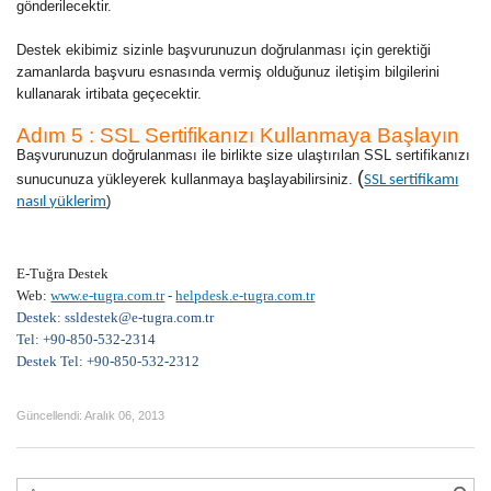
gönderilecektir.
Destek ekibimiz sizinle başvurunuzun doğrulanması için gerektiği
zamanlarda başvuru esnasında vermiş olduğunuz iletişim bilgilerini
kullanarak irtibata geçecektir.
Adım 5 : SSL Sertifikanızı Kullanmaya Başlayın
Başvurunuzun doğrulanması ile birlikte size ulaştırılan SSL sertifikanızı
(
sunucunuza yükleyerek kullanmaya başlayabilirsiniz.
SSL sertifikamı
)
nasıl yüklerim
E-Tuğra Destek
Web:
www.e-tugra.com.tr
-
helpdesk.e-tugra.com.tr
Destek: ssl
destek@e-tugra.com.tr
Tel: +90-850-532-2314
Destek Tel: +90-850-532-2312
Güncellendi:
Aralık 06, 2013