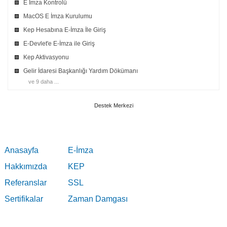
E İmza Kontrolü
MacOS E İmza Kurulumu
Kep Hesabına E-İmza İle Giriş
E-Devlet'e E-İmza ile Giriş
Kep Aktivasyonu
Gelir İdaresi Başkanlığı Yardım Dökümanı
ve 9 daha ...
Destek Merkezi
Anasayfa
E-İmza
Hakkımızda
KEP
Referanslar
SSL
Sertifikalar
Zaman Damgası