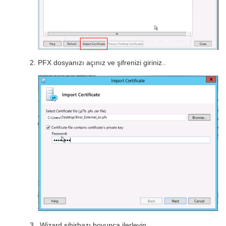
PFX dosyanızı açınız ve şifrenizi giriniz..
Wizard sihirbazı boyunca ilerleyin.