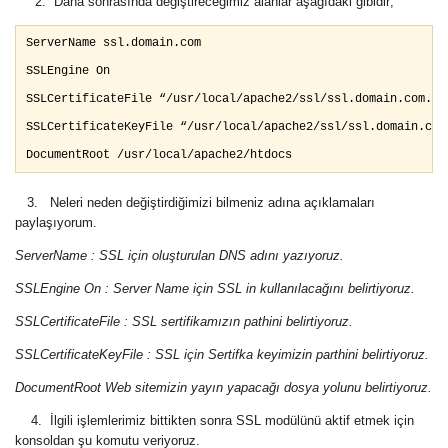
2. Daha sonrasında değiştireceğimiz alanlar aşağıdaki gibidir;
ServerName ssl.domain.com  

SSLEngine On

SSLCertificateFile “/usr/local/apache2/ssl/ssl.domain.com.crt
SSLCertificateKeyFile “/usr/local/apache2/ssl/ssl.domain.com.
DocumentRoot /usr/local/apache2/htdocs
3. Neleri neden değiştirdiğimizi bilmeniz adına açıklamaları
paylaşıyorum.
ServerName : SSL için oluşturulan DNS adını yazıyoruz.
SSLEngine On : Server Name için SSL in kullanılacağını belirtiyoruz.
SSLCertificateFile : SSL sertifikamızın pathini belirtiyoruz.
SSLCertificateKeyFile : SSL için Sertifka keyimizin parthini belirtiyoruz.
DocumentRoot Web sitemizin yayın yapacağı dosya yolunu belirtiyoruz.
4. İlgili işlemlerimiz bittikten sonra SSL modülünü aktif etmek için
konsoldan şu komutu veriyoruz.