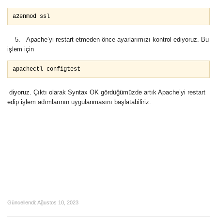
a2enmod ssl
5. Apache’yi restart etmeden önce ayarlarımızı kontrol ediyoruz. Bu
işlem için
apachectl configtest
diyoruz. Çıktı olarak Syntax OK gördüğümüzde artık Apache’yi restart
edip işlem adımlarının uygulanmasını başlatabiliriz.
Güncellendi:
Ağustos 10, 2023