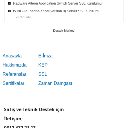
Radware Alteon Application Switch Server SSL Kurulumu
f5 BIG-IP Loadbalancer(version 9) Server SSL Kurulumu
ve 37 daha ...
Destek Merkezi
Anasayfa
E-İmza
Hakkımızda
KEP
Referanslar
SSL
Sertifikalar
Zaman Damgası
Satış ve Teknik Destek için
İletişim;
0312 472 21 13