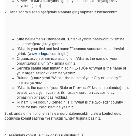
$JAVA_HOME/bin/keytool -genkey -alias tomcat -keyalg RSA -
keystore [path].
2.
Daha sonra sizden aşağıdaki alanlara giriş yapmanız istenecektir:
Şifre belirlemeniz istenecektir. "Enter keystore password: "kısmına
kullanacağınız şifreyi giriniz.
"What is your first and last name?" kısmına sunucunuzun adresini
giriniz (
www.e-tugra.com.tr
gibi)
Organizasyon biriminize ait bilgileri."What is the name of your
organizational unit?" kısmına giriniz.
Sertifika sahibi olan firmanın adını (E-TUĞRA)"What is the name of
your organization?" kısmına yazınız.
Bulunduğunuz şehri "What is the name of your City or Locality?"
kısmına yazınız.
"What is the name of your State or Province?" kısmına bulunduğunuz
eyaleti ya da şehri yazınız. (Bir üstteki sorunun cevabı ile aynı
olmasının bir sakıncası yoktur.)
İki harfli ülke kodunu (örneğin: TR) "What is the two-letter country
code for this unit?" kısmına yazınız.
3.
Ekranda girilen bilgilerin listesi görüntülenecektir. Listeyi kontrol edip,
doğruysa komut satırına “Yes” yazıp “Enter” tuşuna basınız.
4.
Aşağıdaki komut ile CSR dosyası oluşturunuz.