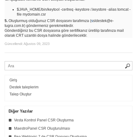
$JAVA_HOME/bin/keytool -certreq -keystore /.keystore -alias tomcat -
file mydomain.csr
5.
Oluşturmuş olduğunuz CSR dosyasını tarafımıza (
s
sldestek@e-
tugra.com.tr
) göndermeniz gerekmektedir.
Gönderdiğiniz bu CSR dosyasına göre sertifikanız üretilip tarafınıza mail
olarak CRT uzantılı dosya halinde gönderilecektir.
Güncellendi:
Ağustos 09, 2023
Giriş
Destek taleplerim
Talep Oluştur
Diğer Yazılar
Vesta Kontrol Panel CSR Oluşturma
MaestroPanel CSR Oluşturulması
Bea Weblogic 7 de CSR Dosyası Oluşturma